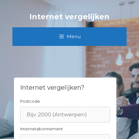
Skip
to
Internet vergelijken
content
Menu
Internet vergelijken?
Postcode
Internetabonnement