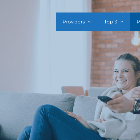
Providers
Top 3
P