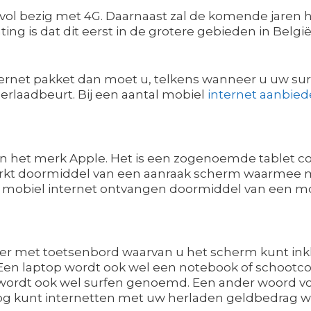
 vol bezig met 4G. Daarnaast zal de komende jaren
ing is dat dit eerst in de grotere gebieden in Belgi
nternet pakket dan moet u, telkens wanneer u uw su
erlaadbeurt. Bij een aantal mobiel
internet aanbied
an het merk Apple. Het is een zogenoemde tablet c
rkt doormiddel van een aanraak scherm waarmee 
k mobiel internet ontvangen doormiddel van een mo
er met toetsenbord waarvan u het scherm kunt ink
en laptop wordt ook wel een notebook of schootc
wordt ook wel surfen genoemd. Een ander woord voo
nog kunt internetten met uw herladen geldbedrag wa