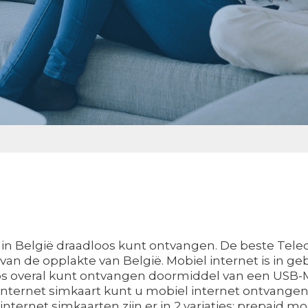
ral in België draadloos kunt ontvangen. De beste T
an de opplakte van België. Mobiel internet is in g
dloos overal kunt ontvangen doormiddel van een USB
internet simkaart kunt u mobiel internet ontvang
nternet simkaarten zijn er in 2 variaties; prepaid m