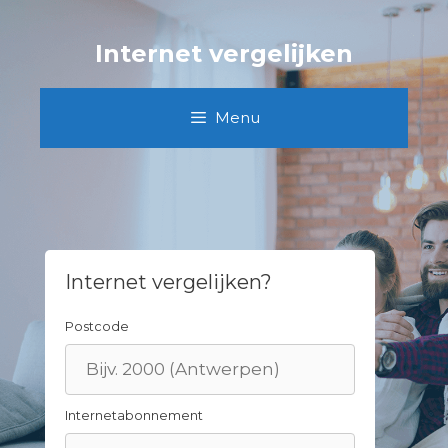
Skip
to
Internet vergelijken
content
Menu
Internet vergelijken?
Postcode
Internetabonnement