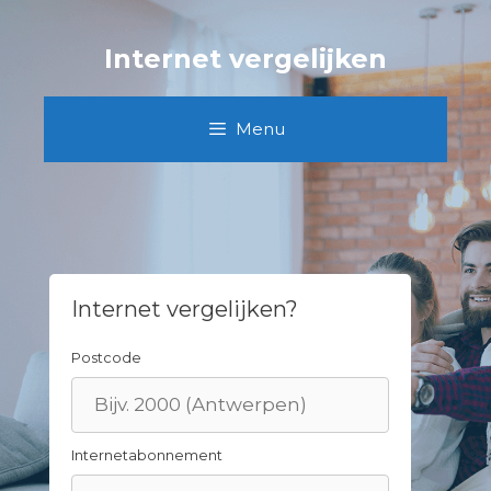
Skip
to
Internet vergelijken
content
Menu
Internet vergelijken?
Postcode
Internetabonnement