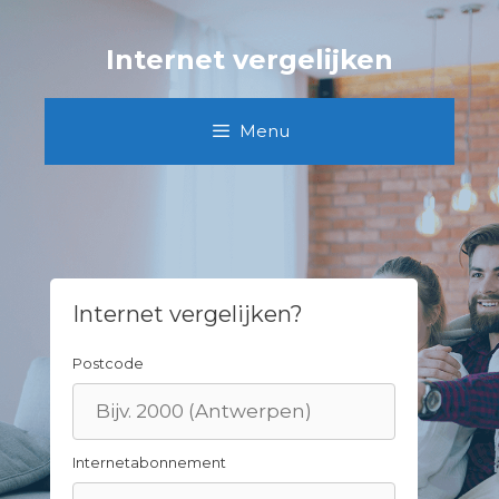
Skip
to
Internet vergelijken
content
Menu
Internet vergelijken?
Postcode
Internetabonnement