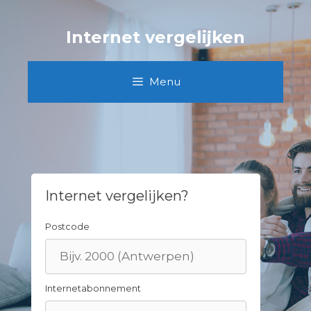
Skip
to
Internet vergelijken
content
Menu
Internet vergelijken?
Postcode
Internetabonnement