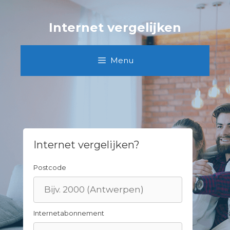
Skip
to
Internet vergelijken
content
Menu
Internet vergelijken?
Postcode
Internetabonnement