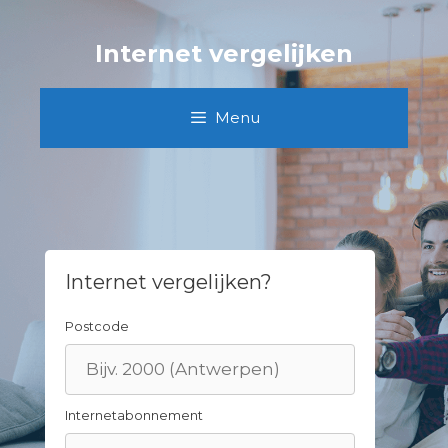
Skip
to
Internet vergelijken
content
Menu
Internet vergelijken?
Postcode
Internetabonnement