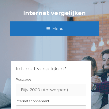
Skip
to
Internet vergelijken
content
Menu
Internet vergelijken?
Postcode
Internetabonnement