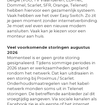
België (VOO, TV Vlaanderen, EDPnet,
Dommel, Scarlet, SFR, Orange, Telenet)
hebben hiervoor een gezamenlijk systeem.
Vaak hebben we het over Easy Switch. Zo zit
je geen moment zonder internetverbinding.
Je moet wel even een nieuwe modem
aansluiten. Vaak kan je kiezen voor een
monteur aan huis.
Veel voorkomende storingen augustus
2026
Momenteel is er geen grote storing
gesignaleerd. Tijdens sommige periodes in
2026 staan er werkzaamheden gepland
rondom het netwerk. Dat kan uitdraaien in
een storing bij Proximus / Scarlet.
Onderhoudsmaatregelen van het kabel-
netwerk monden soms uit in Telenet
storingen. De betreffende aanbieder zal dit
vroegtijdig aangeven. Via sociale kanalen als
Facebook zie je als eerste of het internet