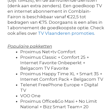
(bijv. 15Mb/s), en de aanvullende diensten
(denk aan extra zenders). Een goedkoop TV
en internet abonnement in Comblain-
Fairon is beschikbaar vanaf €22,5 tot
bedragen van €75. Doorgaans is een alles in
1 abonnement de goedkoopste optie. Check
ook alles over
TV Vlaanderen promoties
.
Populaire pakketten
Proximus Net+tv Comfort
Proximus Classic + Comfort 25 +
Internet Favorite Onbeperkt +
Belgacom TV Favorite
Proximus Happy Time XL + Smart 35 +
Internet Comfort Pack + Belgacom TV
Telenet FreePhone Europe + Digital
TV
VOO One
Proximus Office&Go Maxi + No Limit
National + Bizz Smart Team+ 20