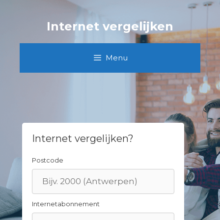
Skip
to
Internet vergelijken
content
Menu
Internet vergelijken?
Postcode
Internetabonnement