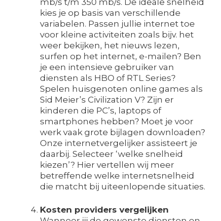
mb/s t/m 350 mb/s. De ideale snelheid
kies je op basis van verschillende
variabelen. Passen jullie internet toe
voor kleine activiteiten zoals bijv. het
weer bekijken, het nieuws lezen,
surfen op het internet, e-mailen? Ben
je een intensieve gebruiker van
diensten als HBO of RTL Series?
Spelen huisgenoten online games als
Sid Meier’s Civilization V? Zijn er
kinderen die PC’s, laptops of
smartphones hebben? Moet je voor
werk vaak grote bijlagen downloaden?
Onze internetvergelijker assisteert je
daarbij. Selecteer ‘welke snelheid
kiezen’? Hier vertellen wij meer
betreffende welke internetsnelheid
die matcht bij uiteenlopende situaties.
Kosten providers vergelijken
Wanneer jij de gewenste diensten en