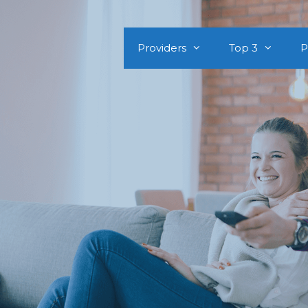
Providers
Top 3
P