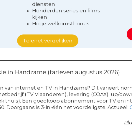
diensten
Honderden series en films
kijken
Hoge welkomstbonus
Telenet vergelijken
isie in Handzame (tarieven augustus 2026)
n van internet en TV in Handzame? Dit varieert norma
etbedrijf (TV Vlaanderen), levering (COAX), up/down
ek thuis). Een goedkoop abonnement voor TV en inte
50. Doorgaans is 3-in-één het voordeligste. Actueel:
Pla