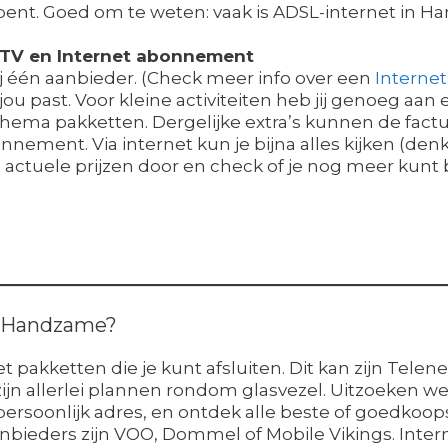
 bent. Goed om te weten: vaak is ADSL-internet in
p TV en Internet abonnement
bij één aanbieder. (Check meer info over een
Internet
jou past. Voor kleine activiteiten heb jij genoeg aan 
 thema pakketten. Dergelijke extra’s kunnen de factu
nement. Via internet kun je bijna alles kijken (denk
de actuele prijzen door en check of je nog meer kunt
in Handzame?
 pakketten die je kunt afsluiten. Dit kan zijn Telen
 zijn allerlei plannen rondom glasvezel. Uitzoeken w
 persoonlijk adres, en ontdek alle beste of goedkoop
anbieders zijn VOO, Dommel of Mobile Vikings. Int