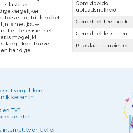
Gemiddelde
s lastiger.
uploadsnelheid
ige vergelijker.
rators en ontdek zo het
Gemiddeld verbruik
lijn is met jouw
net en televisie met
Gemiddelde kosten
at is mogelijk!
elangrijke info over
Populaire aanbieder
 en handige
kket vergelijken
n ik kiezen in
et en TV?
ider zonder
internet, tv en bellen