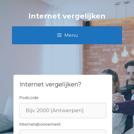
Skip
to
Internet vergelijken
content
Menu
Internet vergelijken?
Postcode
Internetabonnement