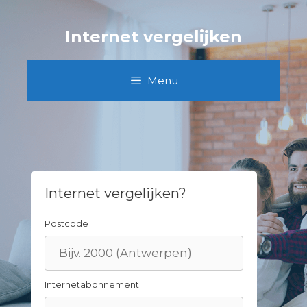
Skip
to
Internet vergelijken
content
Menu
Internet vergelijken?
Postcode
Internetabonnement