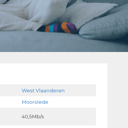
West Vlaanderen
Moorslede
40,5Mb/s