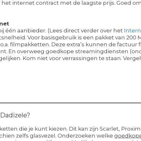
et internet contract met de laagste prijs. Goed om 
rnet
 één aanbieder. (Lees direct verder over het
Intern
snelheid. Voor basisgebruik is een pakket van 200 
 o.a. filmpakketten. Deze extra’s kunnen de factuur 
nt. En overweeg goedkope streamingdiensten (onde
elijken. Kom niet voor verrassingen te staan. Vergeli
 Dadizele?
etten die je kunt kiezen. Dit kan zijn Scarlet, Proxi
schien zelfs glasvezel. Onderzoeken welke
goedkope