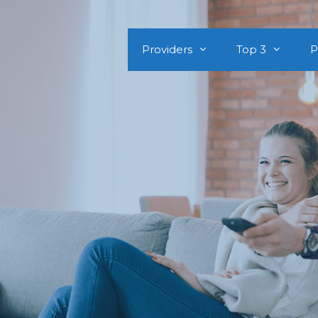
Providers
Top 3
P