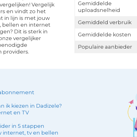
Gemiddelde
ergelijken! Vergelijk
uploadsnelheid
s en vindt zo het
n lijn is met jouw
Gemiddeld verbruik
, bellen en internet
en? Dit is sterk in
Gemiddelde kosten
onze vergelijker
 benodigde
Populaire aanbieder
 providers.
t abonnement
n ik kiezen in Dadizele?
ernet en TV
ider in 5 stappen
internet, tv en bellen