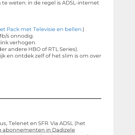
te weten: in de regel is ADSL-internet
et Pack met Televisie en bellen
.)
Mb/s onnodig.
flink verhogen.
r andere HBO of RTL Series).
jk en ontdek zelf of het slim is om over
mus, Telenet en SFR. Via ADSL (het
 abonnementen in Dadizele