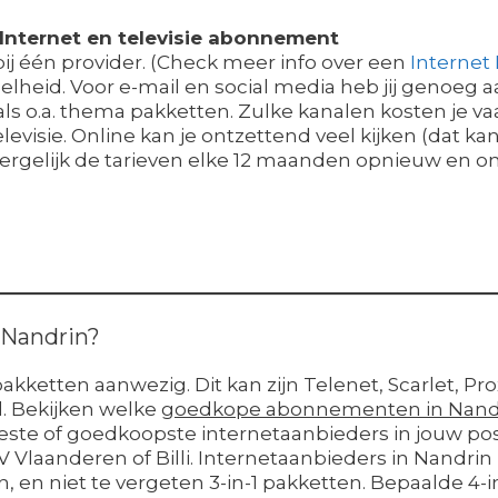
 Internet en televisie abonnement
j één provider. (Check meer info over een
Internet
heid. Voor e-mail en social media heb jij genoeg aa
als o.a. thema pakketten. Zulke kanalen kosten je va
evisie. Online kan je ontzettend veel kijken (dat kan b
 Vergelijk de tarieven elke 12 maanden opnieuw en 
n Nandrin?
pakketten aanwezig. Dit kan zijn Telenet, Scarlet, P
l. Bekijken welke
goedkope abonnementen in Nand
beste of goedkoopste internetaanbieders in jouw po
 TV Vlaanderen of Billi. Internetaanbieders in Nand
n, en niet te vergeten 3-in-1 pakketten. Bepaalde 4-