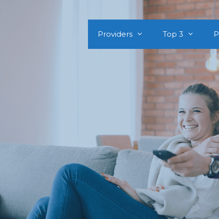
Providers
Top 3
P