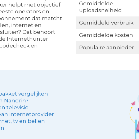
Gemiddelde
ker helpt met objectief
uploadsnelheid
eeste operators en
abonnement dat matcht
Gemiddeld verbruik
len, internet en
afsluiten? Dat behoort
Gemiddelde kosten
 de Internethunter
stcodecheck en
Populaire aanbieder
pakket vergelijken
in Nandrin?
n televisie
an internetprovider
net, tv en bellen
in