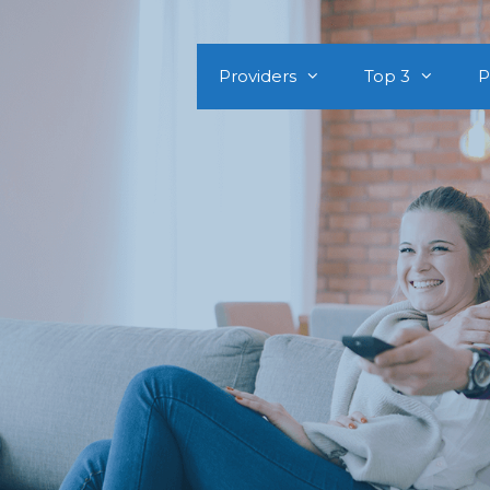
Providers
Top 3
P