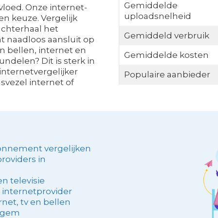
Gemiddelde
vloed. Onze internet-
uploadsnelheid
n keuze. Vergelijk
achterhaal het
Gemiddeld verbruik
 naadloos aansluit op
n bellen, internet en
Gemiddelde kosten
undelen? Dit is sterk in
nternetvergelijker
Populaire aanbieder
asvezel internet of
bonnement vergelijken
roviders in
n televisie
 internetprovider
net, tv en bellen
ergem