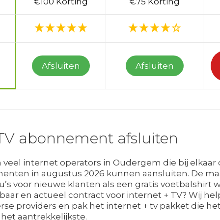
€100 Korting
€75 Korting
Afsluiten
Afsluiten
TV abonnement afsluiten
el internet operators in Oudergem die bij elkaar 
menten in augustus 2026 kunnen aansluiten. De ma
u’s voor nieuwe klanten als een gratis voetbalshir
lbaar en actueel contract voor internet + TV? Wij help
se providers en pak het internet + tv pakket die het 
het aantrekkelijkste.