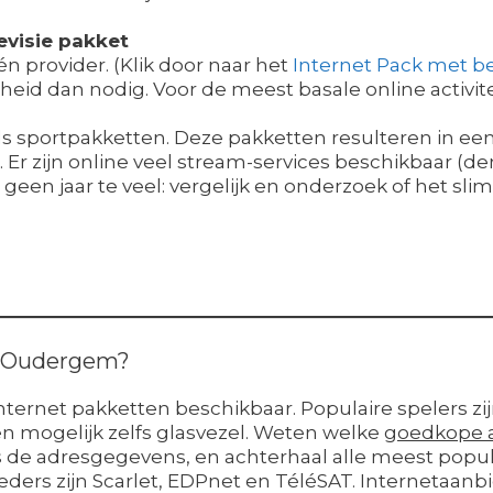
evisie pakket
één provider. (Klik door naar het
Internet Pack met be
id dan nodig. Voor de meest basale online activite
s als sportpakketten. Deze pakketten resulteren in ee
Er zijn online veel stream-services beschikbaar (den
al geen jaar te veel: vergelijk en onderzoek of het sli
in Oudergem?
nternet pakketten beschikbaar. Populaire spelers zij
 en mogelijk zelfs glasvezel. Weten welke
goedkope 
de adresgegevens, en achterhaal alle meest populai
eders zijn Scarlet, EDPnet en TéléSAT. Internetaan