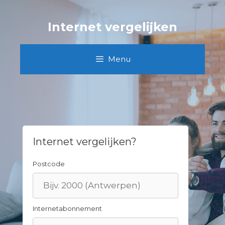
Skip
to
Internet vergelijken
content
Menu
Internet vergelijken?
Postcode
Internetabonnement