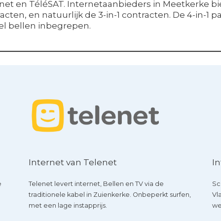
net en TéléSAT. Internetaanbieders in Meetkerke bi
acten, en natuurlijk de 3-in-1 contracten. De 4-in-1 pa
el bellen inbegrepen.
Internet van Telenet
In
e
Telenet levert internet, Bellen en TV via de
Sc
traditionele kabel in Zuienkerke. Onbeperkt surfen,
Vl
met een lage instapprijs.
we