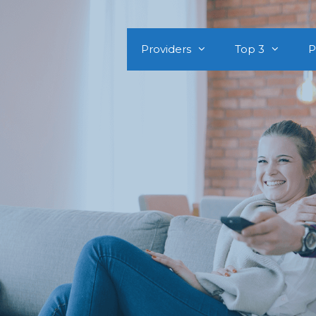
Providers
Top 3
P