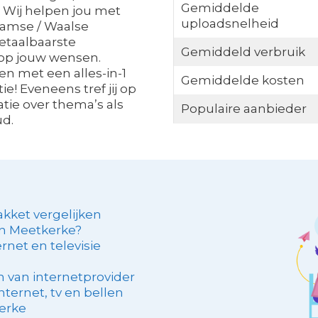
Gemiddelde
 Wij helpen jou met
uploadsnelheid
laamse / Waalse
betaalbaarste
Gemiddeld verbruik
 op jouw wensen.
en met een alles-in-1
Gemiddelde kosten
e! Eveneens tref jij op
tie over thema’s als
Populaire aanbieder
ud.
kket vergelijken
 in Meetkerke?
rnet en televisie
 van internetprovider
nternet, tv en bellen
kerke