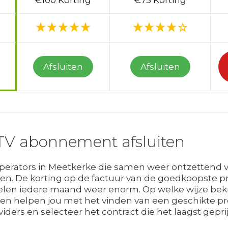
€100 Korting
€75 Korting
Afsluiten
Afsluiten
TV abonnement afsluiten
operators in Meetkerke die samen weer ontzettend v
. De korting op de factuur van de goedkoopste pro
elen iedere maand weer enorm. Op welke wijze bekijk 
n helpen jou met het vinden van een geschikte prov
viders en selecteer het contract die het laagst geprij