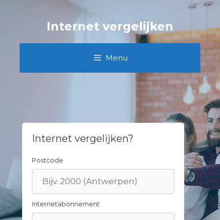
Skip
to
Internet vergelijken
content
Menu
Internet vergelijken?
Postcode
Internetabonnement