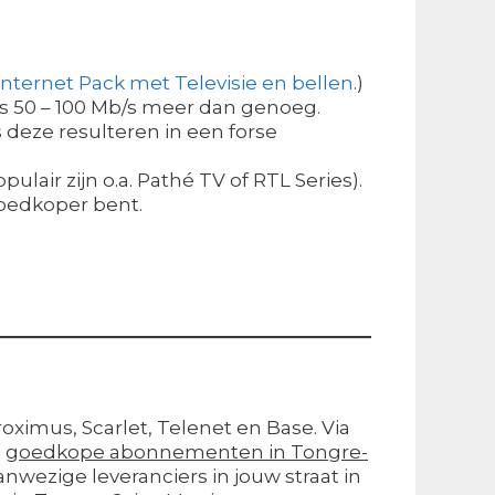
Internet Pack met Televisie en bellen
.)
n is 50 – 100 Mb/s meer dan genoeg.
 deze resulteren in een forse
ir zijn o.a. Pathé TV of RTL Series).
 goedkoper bent.
roximus, Scarlet, Telenet en Base. Via
e
goedkope abonnementen in Tongre-
aanwezige leveranciers in jouw straat in