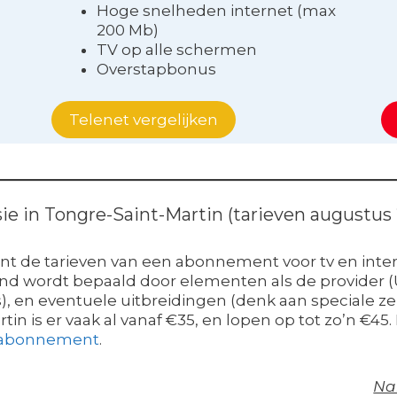
Hoge snelheden internet (max
200 Mb)
TV op alle schermen
Overstapbonus
Telenet vergelijken
sie in Tongre-Saint-Martin (tarieven augustus
nt de tarieven van een abonnement voor tv en inter
aand wordt bepaald door elementen als de provider (
/s), en eventuele uitbreidingen (denk aan special
tin is er vaak al vanaf €35, en lopen op tot zo’n €4
 abonnement
.
Na