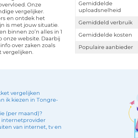
Gemiddelde
 overvloed. Onze
uploadsnelheid
ndige vergelijker.
ors en ontdek het
Gemiddeld verbruik
n is met jouw situatie.
en binnen zo’n alles in 1
Gemiddelde kosten
p onze website. Daarbij
nfo over zaken zoals
Populaire aanbieder
 vergelijken.
ket vergelijken
an ik kiezen in Tongre-
sie (per maand)?
 internetprovider
iten van internet, tv en