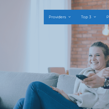
Providers
Top 3
P