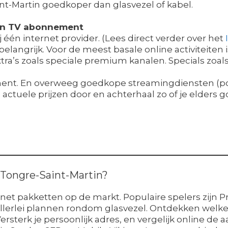
nt-Martin goedkoper dan glasvezel of kabel.
 en TV abonnement
ij één internet provider. (Lees direct verder over het
 belangrijk. Voor de meest basale online activiteite
ra’s zoals speciale premium kanalen. Specials zoals
nt. En overweeg goedkope streamingdiensten (popula
de actuele prijzen door en achterhaal zo of je elders
n Tongre-Saint-Martin?
ternet pakketten op de markt. Populaire spelers zijn P
n allerlei plannen rondom glasvezel. Ontdekken welk
Versterk je persoonlijk adres, en vergelijk online de 