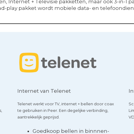
, Internet + Televisie pakketten, maar ook 3-in-1 p
uad-play pakket wordt mobiele data- en telefoondie
Internet van Telenet
In
Telenet werkt voor TV, internet + bellen door coax
Sc
s,
te gebruiken in Peer. Een degelijke verbinding,
Li
aantrekkelijk geprijsd.
VD
Goedkoop bellen in binnnen-