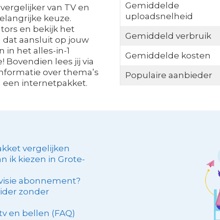
Gemiddelde
 vergelijker van TV en
uploadsnelheid
elangrijke keuze.
tors en bekijk het
Gemiddeld verbruik
 dat aansluit op jouw
 in het alles-in-1
Gemiddelde kosten
 Bovendien lees jij via
informatie over thema’s
Populaire aanbieder
n een internetpakket.
akket vergelijken
n ik kiezen in Grote-
levisie abonnement?
ider zonder
 tv en bellen (FAQ)