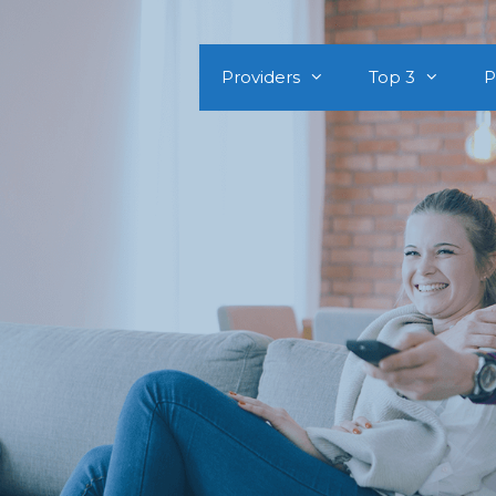
Providers
Top 3
P