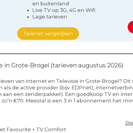
en buitenland
Live TV op 3G, 4G en Wifi
Lage tarieven
Telenet vergelijken
ie in Grote-Brogel (tarieven augustus 2026)
even van internet en Televisie in Grote-Brogel? Dit v
ls de active provider (bijv. EDPnet), internetverbind
denk aan een zenderpakket). Een goedkoop TV en inter
 zo’n €70. Meestal is een 3 in 1 abonnement het min
Ste
net Favourite + TV Comfort