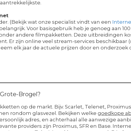
aantrekkelijkste.
rnet
er. (Bekijk wat onze specialist vindt van een
Interne
 belangrijk. Voor basisgebruik heb je genoeg aan 100
onder andere filmpakketten. Deze uitbreidingen kost
 Er zijn online veel stream-services beschikbaar (ne
Neem elk jaar de actuele prijzen door en onderzoek 
n Grote-Brogel?
akketten op de markt. Bijv. Scarlet, Telenet, Proximu
lannen rondom glasvezel. Bekijken welke
goedkope ab
rsoonlijk adres, en achterhaal alle aanwezige aanbi
vante providers zijn Proximus, SFR en Base. Intern