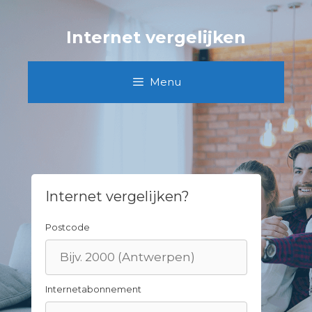
Skip
to
Internet vergelijken
content
Menu
Internet vergelijken?
Postcode
Internetabonnement