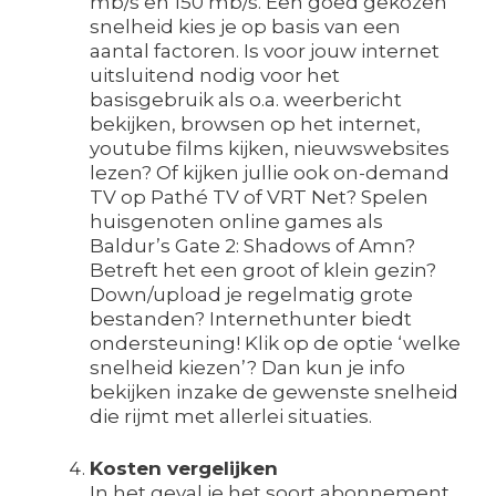
mb/s en 150 mb/s. Een goed gekozen
snelheid kies je op basis van een
aantal factoren. Is voor jouw internet
uitsluitend nodig voor het
basisgebruik als o.a. weerbericht
bekijken, browsen op het internet,
youtube films kijken, nieuwswebsites
lezen? Of kijken jullie ook on-demand
TV op Pathé TV of VRT Net? Spelen
huisgenoten online games als
Baldur’s Gate 2: Shadows of Amn?
Betreft het een groot of klein gezin?
Down/upload je regelmatig grote
bestanden? Internethunter biedt
ondersteuning! Klik op de optie ‘welke
snelheid kiezen’? Dan kun je info
bekijken inzake de gewenste snelheid
die rijmt met allerlei situaties.
Kosten vergelijken
In het geval je het soort abonnement