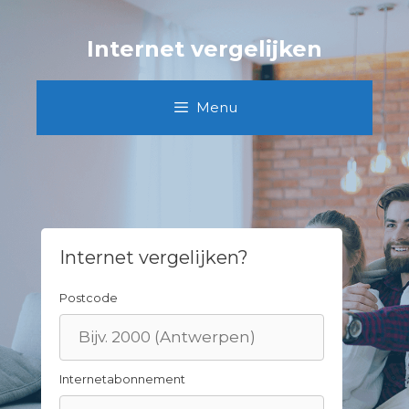
Skip
to
Internet vergelijken
content
Menu
Internet vergelijken?
Postcode
Internetabonnement