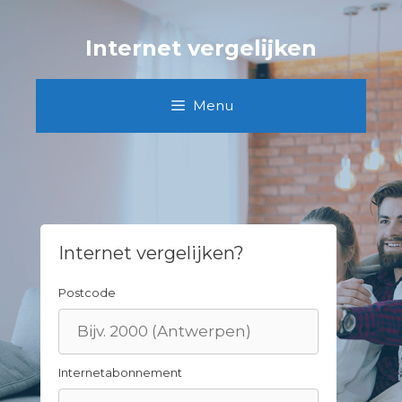
Skip
to
Internet vergelijken
content
Menu
Internet vergelijken?
Postcode
Internetabonnement