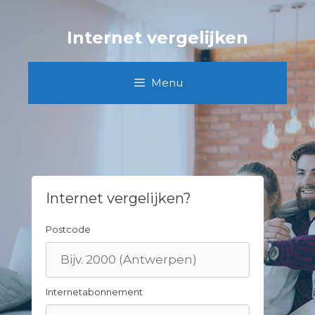
Skip
to
Internet vergelijken
content
Menu
Internet vergelijken?
Postcode
Internetabonnement