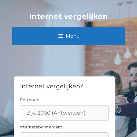
Skip
to
Internet vergelijken
content
Menu
Internet vergelijken?
Postcode
Internetabonnement