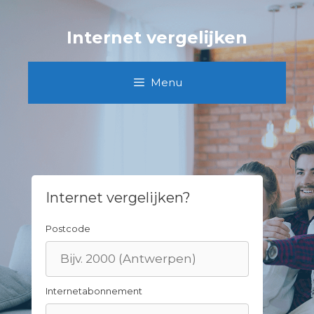
Skip
to
Internet vergelijken
content
Menu
Internet vergelijken?
Postcode
Internetabonnement