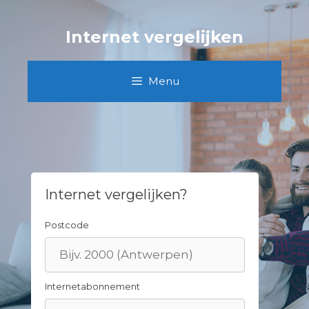
Skip
to
Internet vergelijken
content
Menu
Internet vergelijken?
Postcode
Internetabonnement